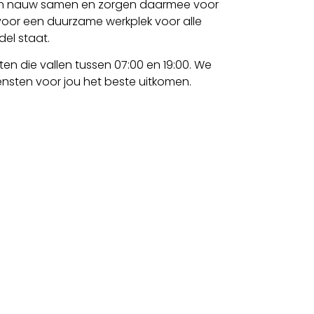
en nauw samen en zorgen daarmee voor
n voor een duurzame werkplek voor alle
del staat.
ten die vallen tussen 07:00 en 19:00. We
ensten voor jou het beste uitkomen.
erken? Werk je graag in een functie met
an direct en we nemen zo snel mogelijk
L
 2026 door
www.vcompanygroep.nl