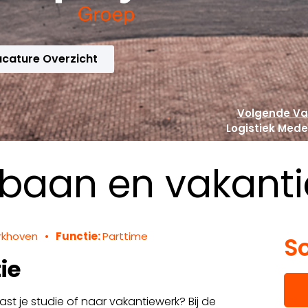
cature Overzicht
Volgende Va
Logistiek Med
jbaan en vakant
rkhoven
•
Functie:
Parttime
So
ie
st je studie of naar vakantiewerk? Bij de