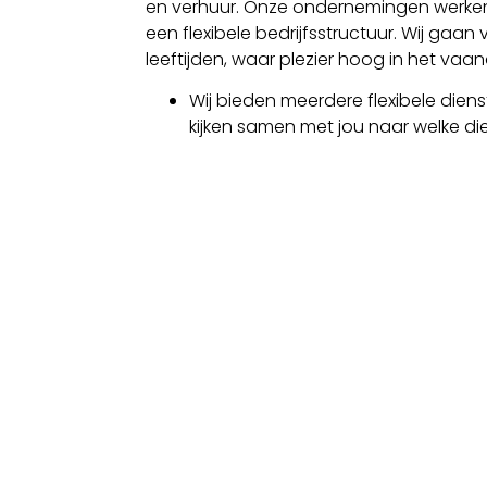
en verhuur. Onze ondernemingen werk
een flexibele bedrijfsstructuur. Wij gaa
leeftijden, waar plezier hoog in het vaan
Wij bieden meerdere flexibele diens
kijken samen met jou naar welke di
Sta jij klaar om ons team te komen verst
veel verantwoordelijkheid? Solliciteer d
contact met je op.
Vorige Vacature
Chauffeur BE
Copyright