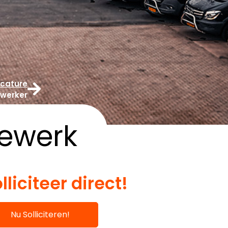
cature
ewerker
iewerk
lliciteer direct!
Nu Solliciteren!