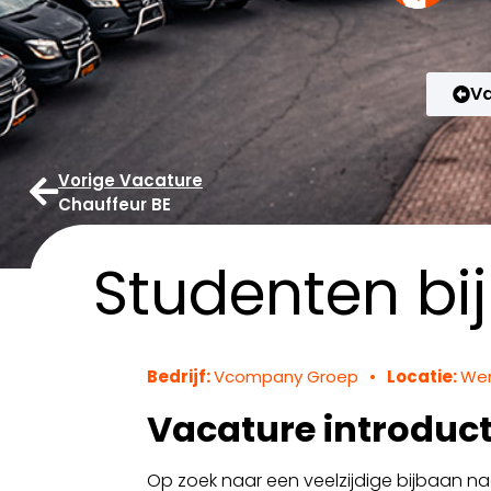
Va
Vorige Vacature
Chauffeur BE
Studenten bi
Bedrijf:
Vcompany Groep
•
Locatie:
We
Vacature introduct
Op zoek naar een veelzijdige bijbaan naa